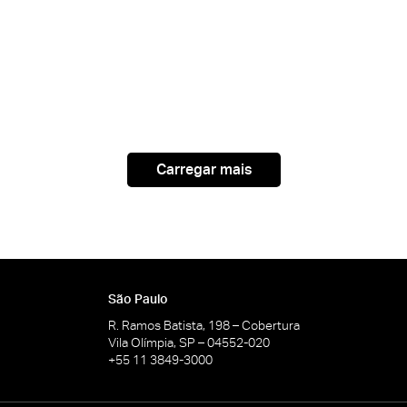
Carregar mais
São Paulo
R. Ramos Batista, 198 – Cobertura
Vila Olímpia, SP – 04552-020
+55 11 3849-3000