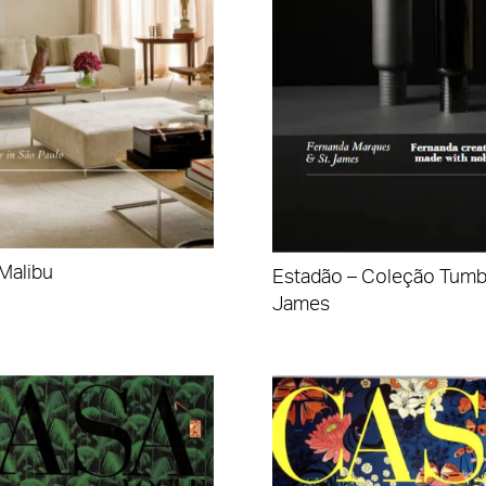
Malibu
Estadão – Coleção Tumbi
James