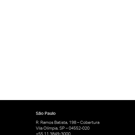
São Paulo
R. Ramos Batista, 198 – Cobertura
Vila Olímpia, SP – 04552-020
+55 11 3849-3000