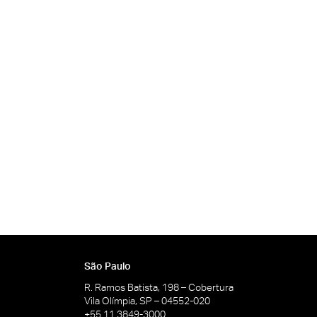
São Paulo
R. Ramos Batista, 198 – Cobertura
Vila Olímpia, SP – 04552-020
+55 11 3849-3000