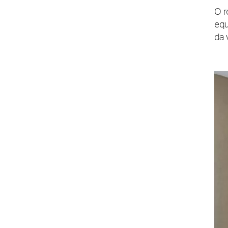
O r
equ
da 