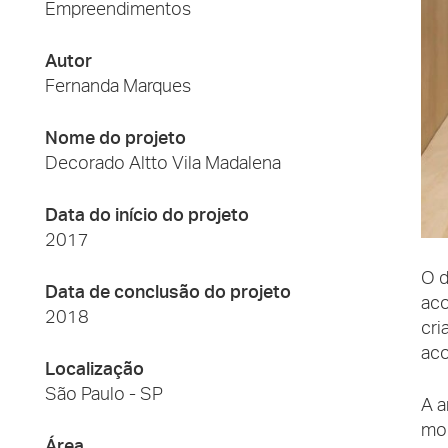
Empreendimentos
Autor
Fernanda Marques
Nome do projeto
Decorado Altto Vila Madalena
Data do início do projeto
2017
O d
Data de conclusão do projeto
aco
2018
cri
aco
Localização
São Paulo - SP
A a
mod
Área