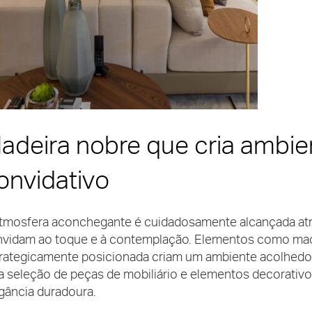
adeira nobre que cria ambie
onvidativo
tmosfera aconchegante é cuidadosamente alcançada atra
nvidam ao toque e à contemplação. Elementos como
mad
rategicamente posicionada criam um ambiente acolhedor
a seleção de peças de mobiliário e elementos decorati
gância duradoura.