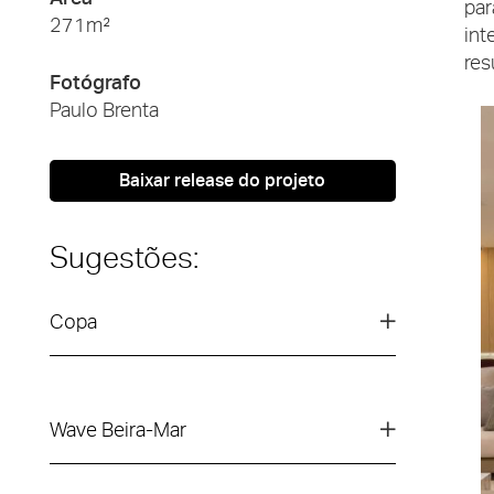
par
271m²
int
res
Fotógrafo
Paulo Brenta
Baixar release do projeto
Sugestões:
Copa
Wave Beira-Mar