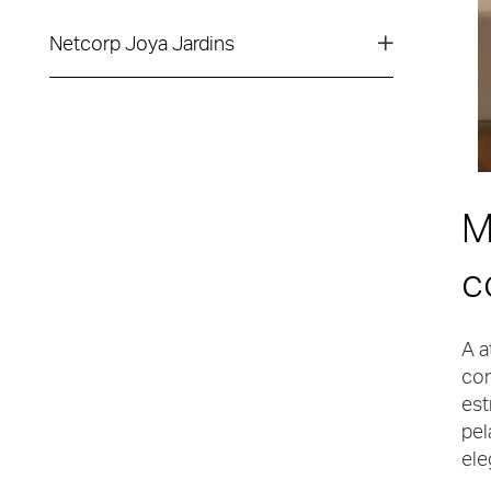
Netcorp Joya Jardins
M
c
A a
co
est
pel
ele