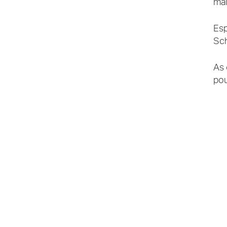
mai
Esp
Sch
As 
pou