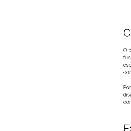
C
O p
fun
esp
cor
Por
dis
con
E