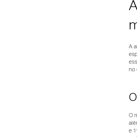
A
m
A a
esp
ess
no 
O
O m
alé
e 1