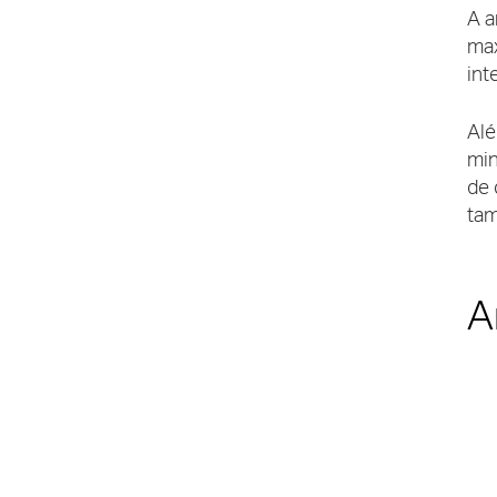
A a
max
int
Alé
min
de 
tam
A