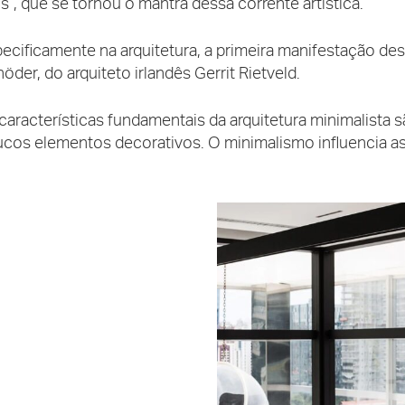
s”, que se tornou o mantra dessa corrente artística.
ecificamente na arquitetura, a primeira manifestação des
öder, do arquiteto irlandês Gerrit Rietveld.
características fundamentais da arquitetura minimalista
cos elementos decorativos. O minimalismo influencia as ar